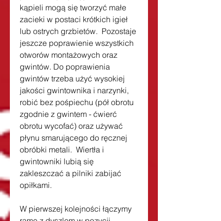
kąpieli mogą się tworzyć małe 
zacieki w postaci krótkich igieł 
lub ostrych grzbietów.  Pozostaje 
jeszcze poprawienie wszystkich 
otworów montażowych oraz 
gwintów. Do poprawienia 
gwintów trzeba użyć wysokiej 
jakości gwintownika i narzynki, 
robić bez pośpiechu (pół obrotu 
zgodnie z gwintem - ćwierć 
obrotu wycofać) oraz używać 
płynu smarującego do ręcznej 
obróbki metali.  Wiertła i 
gwintowniki lubią się 
zakleszczać a pilniki zabijać 
opiłkami.
W pierwszej kolejności łączymy 
ramę z dyszlem w pozycji 