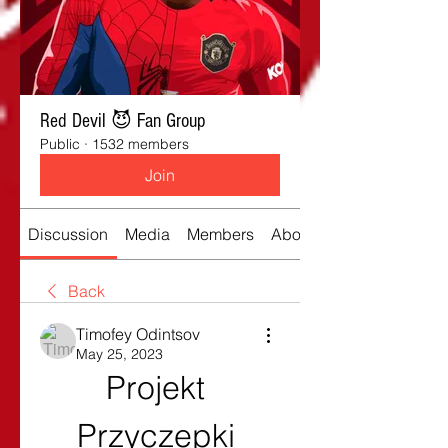
Red Devil 😈 Fan Group
Public
·
1532 members
Join
Discussion
Media
Members
About
Back
Timofey Odintsov
May 25, 2023
Projekt 
Przyczepki 