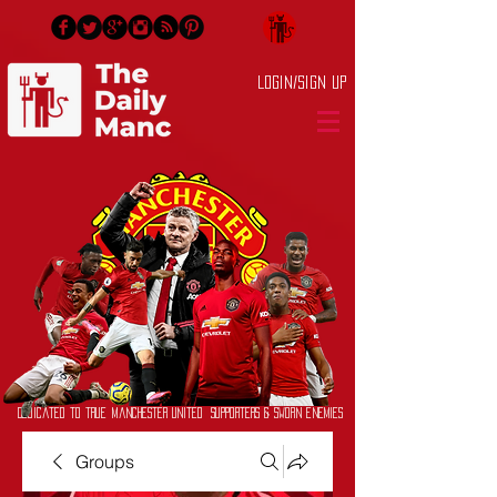
Login/Sign up
Dedicated to True Manchester United Supporters & Sworn Enemies
Groups