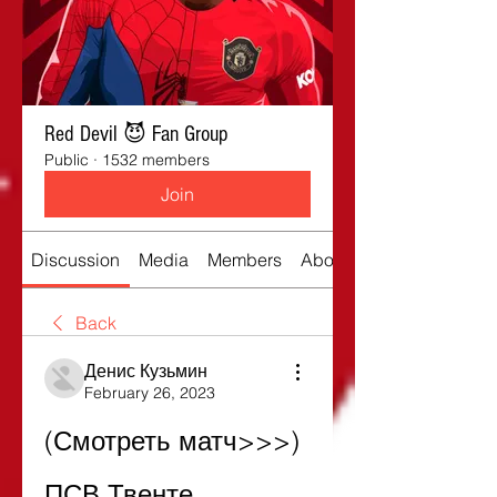
Red Devil 😈 Fan Group
Public
·
1532 members
Join
Discussion
Media
Members
About
Back
Денис Кузьмин
February 26, 2023
(Смотреть матч>>>) 
ПСВ Твенте 