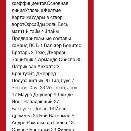
коэффициентовОсновная 
линияУгловыеЖелтые 
КарточкиУдары в створ 
воротОфсайдыФолыВесь 
матч1-й тайм2-й тайм 
Предварительные составы 
команд ПСВ 1 Вальтер Бенитес 
Вратарь 3 Тезе, Джордан 
Защитник 4 Армандо Обиспо 30 
Патрик ван Анхолт 22 
Брэнтуэйт, Джерред 
Полузащитник 20 Тил, Гуус 7 
Simons, Xavi 23 Veerman, Joey 
17 Мауро Джуниор 9 Люк де 
Йонг Нападающий 27 
Bakayoko, Johan 16 Йоэл 
Дроммел 24 Бой Ватерман 5 
Андре Рамальо да Силва 18 
Оливье Боскальи 29 Филипп 