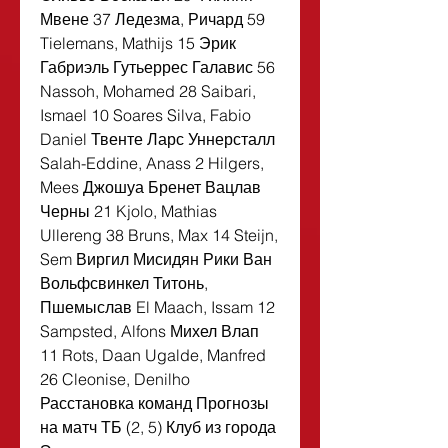
Мвене 37 Ледезма, Ричард 59 
Tielemans, Mathijs 15 Эрик 
Габриэль Гутьеррес Галавис 56 
Nassoh, Mohamed 28 Saibari, 
Ismael 10 Soares Silva, Fabio 
Daniel Твенте Ларс Уннерсталл 
Salah-Eddine, Anass 2 Hilgers, 
Mees Джошуа Бренет Вацлав 
Черны 21 Kjolo, Mathias 
Ullereng 38 Bruns, Max 14 Steijn, 
Sem Виргил Мисидян Рики Ван 
Вольфсвинкел Титонь, 
Пшемыслав El Maach, Issam 12 
Sampsted, Alfons Михел Влап 
11 Rots, Daan Ugalde, Manfred 
26 Cleonise, Denilho 
Расстановка команд Прогнозы 
на матч ТБ (2, 5) Клуб из города 